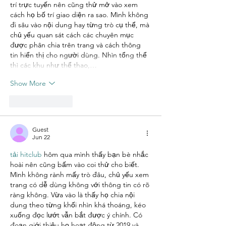
trí trực tuyến nên cũng thử mở vào xem 
cách họ bố trí giao diện ra sao. Mình không 
đi sâu vào nội dung hay từng trò cụ thể, mà 
chủ yếu quan sát cách các chuyên mục 
được phân chia trên trang và cách thông 
tin hiển thị cho người dùng. Nhìn tổng thể 
thì các khu như thể thao,…
Show More
Like
Reply
Guest
Jun 22
tải hitclub
 hôm qua mình thấy bạn bè nhắc 
hoài nên cũng bấm vào coi thử cho biết. 
Mình không rành mấy trò đâu, chủ yếu xem 
trang có dễ dùng không với thông tin có rõ 
ràng không. Vừa vào là thấy họ chia nội 
dung theo từng khối nhìn khá thoáng, kéo 
xuống đọc lướt vẫn bắt được ý chính. Có 
đoạn giới thiệu họ hoạt động từ 2019 và 