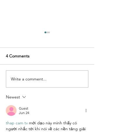
4 Comments
With Love
Priority of Joy
Write a comment...
Newest
Guest
Jun 24
thap cam tv
 mới dạo này mình thấy có 
người nhắc tới khi nói về các nền tảng giải 