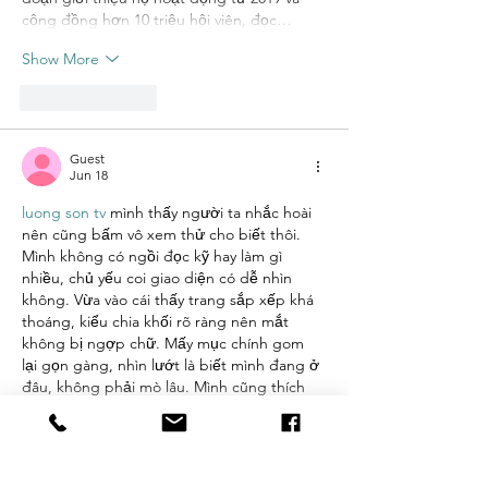
cộng đồng hơn 10 triệu hội viên, đọc…
Show More
Like
Reply
Guest
Jun 18
luong son tv
 mình thấy người ta nhắc hoài 
nên cũng bấm vô xem thử cho biết thôi. 
Mình không có ngồi đọc kỹ hay làm gì 
nhiều, chủ yếu coi giao diện có dễ nhìn 
không. Vừa vào cái thấy trang sắp xếp khá 
thoáng, kiểu chia khối rõ ràng nên mắt 
không bị ngợp chữ. Mấy mục chính gom 
lại gọn gàng, nhìn lướt là biết mình đang ở 
đâu, không phải mò lâu. Mình cũng thích 
cái…
Show More
Like
Reply